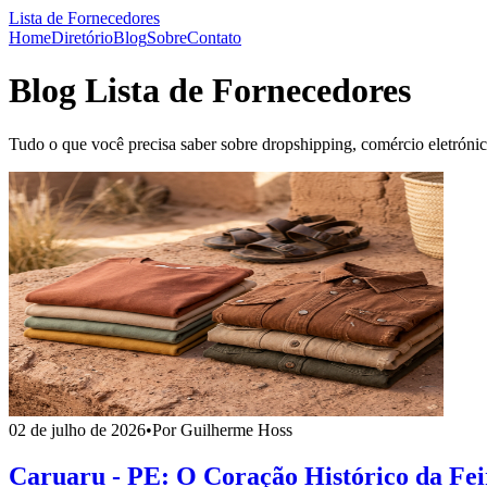
Lista de Fornecedores
Home
Diretório
Blog
Sobre
Contato
Blog Lista de Fornecedores
Tudo o que você precisa saber sobre dropshipping, comércio eletróni
02 de julho de 2026
•
Por Guilherme Hoss
Caruaru - PE: O Coração Histórico da Fe