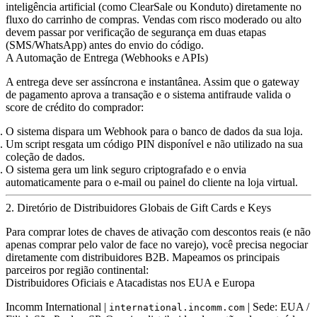
inteligência artificial (como ClearSale ou Konduto) diretamente no
fluxo do carrinho de compras. Vendas com risco moderado ou alto
devem passar por verificação de segurança em duas etapas
(SMS/WhatsApp) antes do envio do código.
A Automação de Entrega (Webhooks e APIs)
A entrega deve ser assíncrona e instantânea. Assim que o gateway
de pagamento aprova a transação e o sistema antifraude valida o
score de crédito do comprador:
O sistema dispara um
Webhook
para o banco de dados da sua loja.
Um script resgata um código PIN disponível e não utilizado na sua
coleção de dados.
O sistema gera um link seguro criptografado e o envia
automaticamente para o e-mail ou painel do cliente na loja virtual.
2. Diretório de Distribuidores Globais de Gift Cards e Keys
Para comprar lotes de chaves de ativação com descontos reais (e não
apenas comprar pelo valor de face no varejo), você precisa negociar
diretamente com distribuidores B2B. Mapeamos os principais
parceiros por região continental:
Distribuidores Oficiais e Atacadistas nos EUA e Europa
Incomm International
|
| Sede: EUA /
international.incomm.com