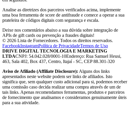
Analise as diretrizes dos parceiros verificados acima, implemente
uma boa ferramenta de score de antifraude e comece a operar a sua
prateleira de códigos digitais com segurança e escala.
Deixe nos comentários abaixo a sua dúvida sobre integração de
APIs de gift cards ou prevenção a fraudes digitais!
© 2026 Lista de Fornecedores. Todos os direitos reservados.
Facebook
Instagram
Política de Privacidade
Termos de Uso
DRIVE DIGITAL TECNOLOGIA E MARKETING
LTDA
CNPJ: 54.042.028/0001-10
Endereço: Rua Samuel Heusi,
463, Sala 402, Box 437, Centro, Itajaí - SC, CEP 88.301-320
Aviso de Afiliado (Affiliate Disclosure):
Alguns dos links
apresentados neste website podem ser links de afiliados. Isto
significa que, sem qualquer custo adicional para si, podemos receber
uma comissão caso decida realizar uma compra através de um de
tais links. Apenas recomendamos ferramentas, produtos e parceiros
de fornecimento que analisamos e consideramos genuinamente úteis
para a sua atividade.