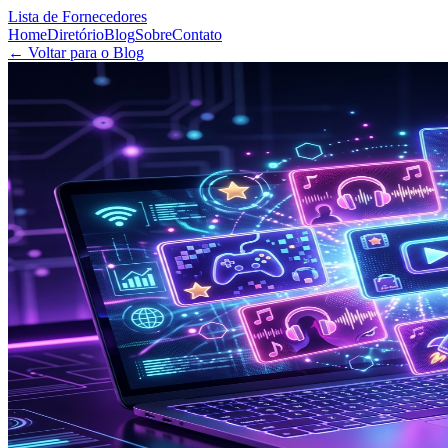
Lista de Fornecedores
Home
Diretório
Blog
Sobre
Contato
← Voltar para o Blog