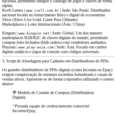
nacional, permitindo integrar o catálogo de jogos e chaves de forma
rápida.
Rcell Games
|
| Sede: São Paulo. Distribuidor
www.rcell.com.br
nacional focado no fornecimento físico e digital do ecossistema
Xbox (Xbox Live Gold, Game Pass Ultimate).
Marketplaces e Lotes Internacionais (Ásia / China)
Kinguin
|
| Sede: Global. Um dos maiores
www.kinguin.net
marketplaces B2B/B2C de chaves digitais do mundo, permitindo
comprar lotes fechados (bulk orders) com vendedores auditados.
Playasia
|
| Sede: Ásia. Focado em cartões
www.play-asia.com
digitais asiáticos e jogos de console com códigos universais.
3. Script de Abordagem para Cadastro em Distribuidoras de PINs
Os grandes distribuidores de PINs digitais (como Incomm ou Epay)
exigem comprovação de estrutura societária formalizada e canais de
vendas ativos. Apresente-se de forma corporativa utilizando o roteiro
abaixo:
💬 Modelo de Contato de Compras (Distribuidora
Digital):
“Prezada equipe de credenciamento comercial
Incomm/Epay,