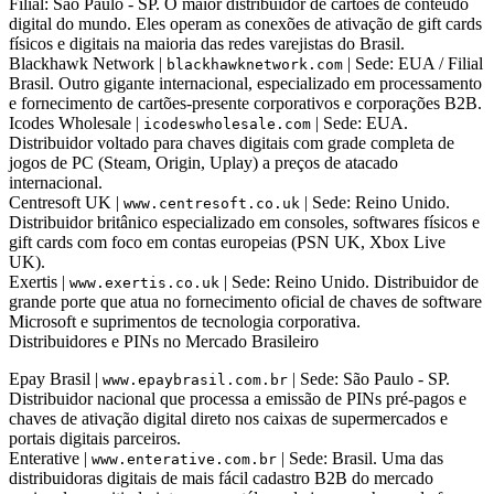
Filial: São Paulo - SP. O maior distribuidor de cartões de conteúdo
digital do mundo. Eles operam as conexões de ativação de gift cards
físicos e digitais na maioria das redes varejistas do Brasil.
Blackhawk Network
|
| Sede: EUA / Filial
blackhawknetwork.com
Brasil. Outro gigante internacional, especializado em processamento
e fornecimento de cartões-presente corporativos e corporações B2B.
Icodes Wholesale
|
| Sede: EUA.
icodeswholesale.com
Distribuidor voltado para chaves digitais com grade completa de
jogos de PC (Steam, Origin, Uplay) a preços de atacado
internacional.
Centresoft UK
|
| Sede: Reino Unido.
www.centresoft.co.uk
Distribuidor britânico especializado em consoles, softwares físicos e
gift cards com foco em contas europeias (PSN UK, Xbox Live
UK).
Exertis
|
| Sede: Reino Unido. Distribuidor de
www.exertis.co.uk
grande porte que atua no fornecimento oficial de chaves de software
Microsoft e suprimentos de tecnologia corporativa.
Distribuidores e PINs no Mercado Brasileiro
Epay Brasil
|
| Sede: São Paulo - SP.
www.epaybrasil.com.br
Distribuidor nacional que processa a emissão de PINs pré-pagos e
chaves de ativação digital direto nos caixas de supermercados e
portais digitais parceiros.
Enterative
|
| Sede: Brasil. Uma das
www.enterative.com.br
distribuidoras digitais de mais fácil cadastro B2B do mercado