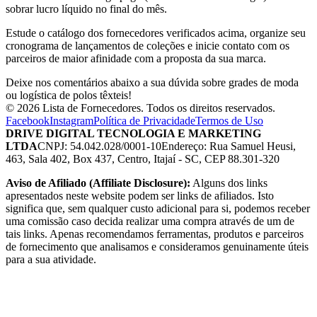
sobrar lucro líquido no final do mês.
Estude o catálogo dos fornecedores verificados acima, organize seu
cronograma de lançamentos de coleções e inicie contato com os
parceiros de maior afinidade com a proposta da sua marca.
Deixe nos comentários abaixo a sua dúvida sobre grades de moda
ou logística de polos têxteis!
© 2026 Lista de Fornecedores. Todos os direitos reservados.
Facebook
Instagram
Política de Privacidade
Termos de Uso
DRIVE DIGITAL TECNOLOGIA E MARKETING
LTDA
CNPJ: 54.042.028/0001-10
Endereço: Rua Samuel Heusi,
463, Sala 402, Box 437, Centro, Itajaí - SC, CEP 88.301-320
Aviso de Afiliado (Affiliate Disclosure):
Alguns dos links
apresentados neste website podem ser links de afiliados. Isto
significa que, sem qualquer custo adicional para si, podemos receber
uma comissão caso decida realizar uma compra através de um de
tais links. Apenas recomendamos ferramentas, produtos e parceiros
de fornecimento que analisamos e consideramos genuinamente úteis
para a sua atividade.