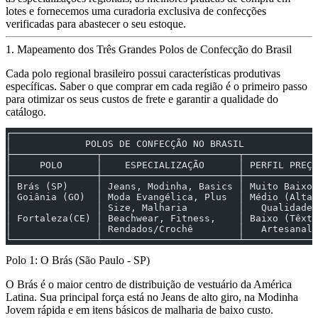
lotes e fornecemos uma curadoria exclusiva de confecções
verificadas para abastecer o seu estoque.
1. Mapeamento dos Três Grandes Polos de Confecção do Brasil
Cada polo regional brasileiro possui características produtivas
específicas. Saber o que comprar em cada região é o primeiro passo
para otimizar os seus custos de frete e garantir a qualidade do
catálogo.
┌──────────────────────────────────────────────────────
│             POLOS DE CONFECÇÃO NO BRASIL             
├───────────────┬────────────────────────┬─────────────
│     POLO      │    ESPECIALIZAÇÃO      │ PERFIL PREÇO
├───────────────┼────────────────────────┼─────────────
│ Brás (SP)     │ Jeans, Modinha, Basics │ Muito Baixo 
│ Goiânia (GO)  │ Moda Evangélica, Plus  │ Médio (Alta 
│               │ Size, Malharia         │   Qualidade)
│ Fortaleza(CE) │ Beachwear, Fitness,    │ Baixo (Têxti
│               │ Rendados/Crochê        │   Artesanal)
└───────────────┴────────────────────────┴─────────────
Polo 1: O Brás (São Paulo - SP)
O Brás é o maior centro de distribuição de vestuário da América
Latina. Sua principal força está no
Jeans
de alto giro, na
Modinha
Jovem
rápida e em itens básicos de malharia de baixo custo.