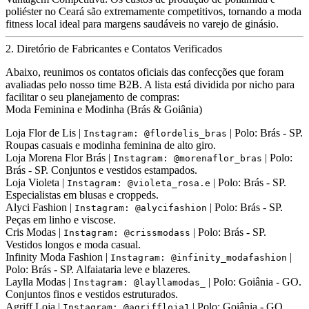
poliéster no Ceará são extremamente competitivos, tornando a moda
fitness local ideal para margens saudáveis no varejo de ginásio.
2. Diretório de Fabricantes e Contatos Verificados
Abaixo, reunimos os contatos oficiais das confecções que foram
avaliadas pelo nosso time B2B. A lista está dividida por nicho para
facilitar o seu planejamento de compras:
Moda Feminina e Modinha (Brás & Goiânia)
Loja Flor de Lis
|
| Polo: Brás - SP.
Instagram: @flordelis_bras
Roupas casuais e modinha feminina de alto giro.
Loja Morena Flor Brás
|
| Polo:
Instagram: @morenaflor_bras
Brás - SP. Conjuntos e vestidos estampados.
Loja Violeta
|
| Polo: Brás - SP.
Instagram: @violeta_rosa.e
Especialistas em blusas e croppeds.
Alyci Fashion
|
| Polo: Brás - SP.
Instagram: @alycifashion
Peças em linho e viscose.
Cris Modas
|
| Polo: Brás - SP.
Instagram: @crissmodass
Vestidos longos e moda casual.
Infinity Moda Fashion
|
|
Instagram: @infinity_modafashion
Polo: Brás - SP. Alfaiataria leve e blazeres.
Laylla Modas
|
| Polo: Goiânia - GO.
Instagram: @layllamodas_
Conjuntos finos e vestidos estruturados.
Agriff Loja
|
| Polo: Goiânia - GO.
Instagram: @agriffloja1