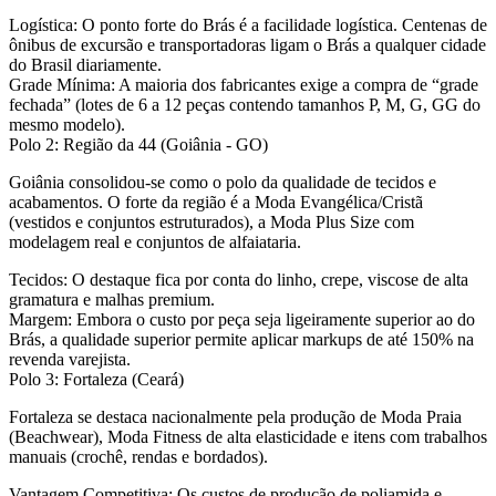
Logística:
O ponto forte do Brás é a facilidade logística. Centenas de
ônibus de excursão e transportadoras ligam o Brás a qualquer cidade
do Brasil diariamente.
Grade Mínima:
A maioria dos fabricantes exige a compra de “grade
fechada” (lotes de 6 a 12 peças contendo tamanhos P, M, G, GG do
mesmo modelo).
Polo 2: Região da 44 (Goiânia - GO)
Goiânia consolidou-se como o polo da qualidade de tecidos e
acabamentos. O forte da região é a
Moda Evangélica/Cristã
(vestidos e conjuntos estruturados), a
Moda Plus Size
com
modelagem real e conjuntos de alfaiataria.
Tecidos:
O destaque fica por conta do linho, crepe, viscose de alta
gramatura e malhas premium.
Margem:
Embora o custo por peça seja ligeiramente superior ao do
Brás, a qualidade superior permite aplicar markups de até 150% na
revenda varejista.
Polo 3: Fortaleza (Ceará)
Fortaleza se destaca nacionalmente pela produção de
Moda Praia
(Beachwear)
,
Moda Fitness
de alta elasticidade e itens com trabalhos
manuais (crochê, rendas e bordados).
Vantagem Competitiva:
Os custos de produção de poliamida e