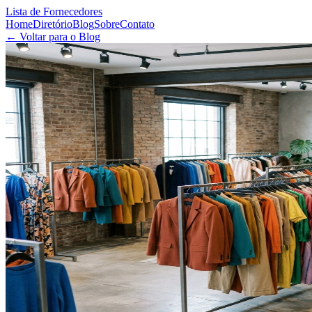
Lista de Fornecedores
Home
Diretório
Blog
Sobre
Contato
← Voltar para o Blog