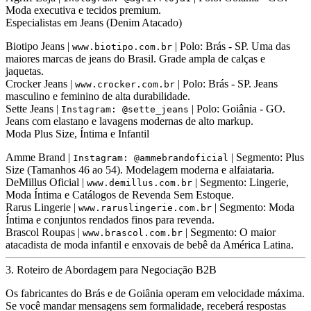
Moda executiva e tecidos premium.
Especialistas em Jeans (Denim Atacado)
Biotipo Jeans
|
| Polo: Brás - SP. Uma das
www.biotipo.com.br
maiores marcas de jeans do Brasil. Grade ampla de calças e
jaquetas.
Crocker Jeans
|
| Polo: Brás - SP. Jeans
www.crocker.com.br
masculino e feminino de alta durabilidade.
Sette Jeans
|
| Polo: Goiânia - GO.
Instagram: @sette_jeans
Jeans com elastano e lavagens modernas de alto markup.
Moda Plus Size, Íntima e Infantil
Amme Brand
|
| Segmento: Plus
Instagram: @ammebrandoficial
Size (Tamanhos 46 ao 54). Modelagem moderna e alfaiataria.
DeMillus Oficial
|
| Segmento: Lingerie,
www.demillus.com.br
Moda Íntima e Catálogos de Revenda Sem Estoque.
Rarus Lingerie
|
| Segmento: Moda
www.raruslingerie.com.br
Íntima e conjuntos rendados finos para revenda.
Brascol Roupas
|
| Segmento: O maior
www.brascol.com.br
atacadista de moda infantil e enxovais de bebê da América Latina.
3. Roteiro de Abordagem para Negociação B2B
Os fabricantes do Brás e de Goiânia operam em velocidade máxima.
Se você mandar mensagens sem formalidade, receberá respostas