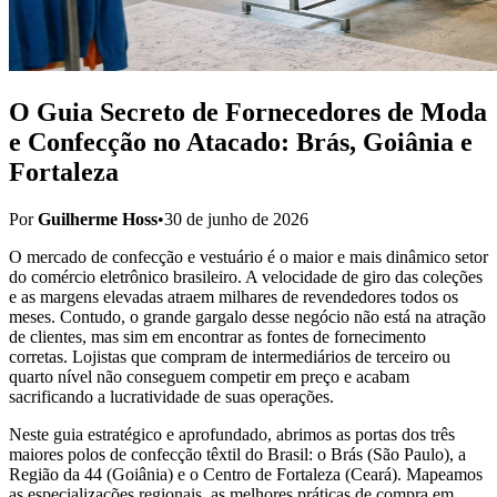
O Guia Secreto de Fornecedores de Moda
e Confecção no Atacado: Brás, Goiânia e
Fortaleza
Por
Guilherme Hoss
•
30 de junho de 2026
O mercado de confecção e vestuário é o maior e mais dinâmico setor
do comércio eletrônico brasileiro. A velocidade de giro das coleções
e as margens elevadas atraem milhares de revendedores todos os
meses. Contudo, o grande gargalo desse negócio não está na atração
de clientes, mas sim em encontrar as
fontes de fornecimento
corretas
. Lojistas que compram de intermediários de terceiro ou
quarto nível não conseguem competir em preço e acabam
sacrificando a lucratividade de suas operações.
Neste guia estratégico e aprofundado, abrimos as portas dos três
maiores polos de confecção têxtil do Brasil: o
Brás (São Paulo)
, a
Região da 44 (Goiânia)
e o
Centro de Fortaleza (Ceará)
. Mapeamos
as especializações regionais, as melhores práticas de compra em